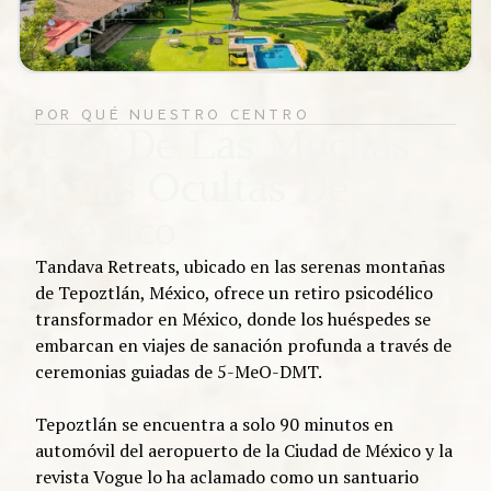
Sauna de vapor
POR QUÉ NUESTRO CENTRO
Una De Las Muchas
Jacuzzi
Joyas Ocultas De
México
Tandava Retreats, ubicado en las serenas montañas
de Tepoztlán, México, ofrece un retiro psicodélico
transformador en México, donde los huéspedes se
embarcan en viajes de sanación profunda a través de
ceremonias guiadas de 5-MeO-DMT.
Tepoztlán se encuentra a solo 90 minutos en
automóvil del aeropuerto de la Ciudad de México y la
revista Vogue lo ha aclamado como un santuario