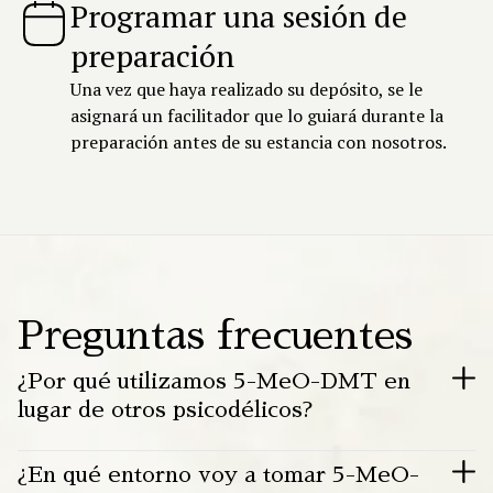
Programar una sesión de
preparación
Una vez que haya realizado su depósito, se le
asignará un facilitador que lo guiará durante la
preparación antes de su estancia con nosotros.
Preguntas frecuentes
¿Por qué utilizamos 5-MeO-DMT en
lugar de otros psicodélicos?
Si bien esta nueva era de renacimiento psicodélico en
¿En qué entorno voy a tomar 5-MeO-
Occidente es emocionante y está a punto de marcar