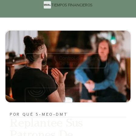
TIEMPOS FINANCIEROS
Control de ganancia
De tu mente
Profundiza en ti
Conexión
POR QUÉ 5-MEO-DMT
Replantee Sus
Vive la vida en
Patrones De
Una nueva forma